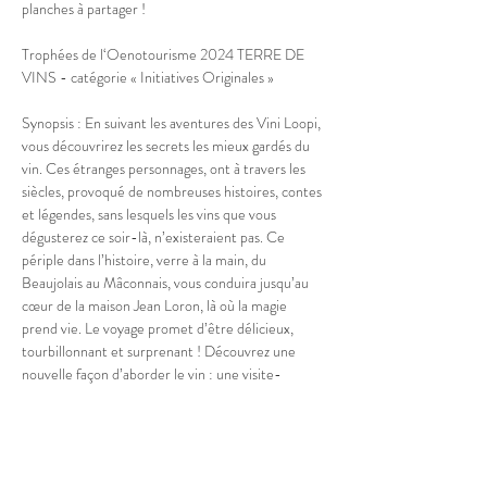
planches à partager !
Trophées de l‘Oenotourisme 2024 TERRE DE 
VINS - catégorie « Initiatives Originales »
Synopsis : En suivant les aventures des Vini Loopi, 
vous découvrirez les secrets les mieux gardés du 
vin. Ces étranges personnages, ont à travers les 
siècles, provoqué de nombreuses histoires, contes 
et légendes, sans lesquels les vins que vous 
dégusterez ce soir-là, n’existeraient pas. Ce 
périple dans l’histoire, verre à la main, du 
Beaujolais au Mâconnais, vous conduira jusqu’au 
cœur de la maison Jean Loron, là où la magie 
prend vie. Le voyage promet d’être délicieux, 
tourbillonnant et surprenant ! Découvrez une 
nouvelle façon d’aborder le vin : une visite-
dégustation en immersion grâce à une troupe de 
théâtre au jeu comique, extravagant et déroutant. 
Une expérience permettant de rendre le 
moment très décontracté lors duquel…