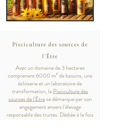
Pisciculture des sources de
l'Être
Avec un domaine de 3 hectares
comprenant 6000 m² de bassins, une
écloserie et un laboratoire de
transformation, la
Pisciculture des
sources de l'Être
se démarque par son
engagement envers l'élevage
responsable des truites. Dédiée à la fois
au repeuplement des cours d'eau et à la
production de produits transformés de
qualité, elle s'attache à respecter le