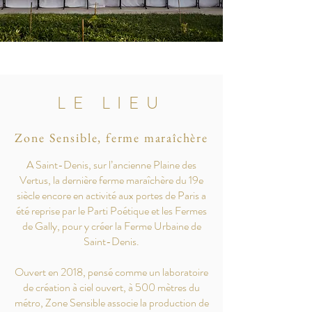
LE LIEU
Zone Sensible, ferme maraîchère
A Saint-Denis, sur l’ancienne Plaine des
Vertus, la dernière ferme maraîchère du 19e
siècle encore en activité aux portes de Paris a
été reprise par le Parti Poétique et les Fermes
de Gally, pour y créer la Ferme Urbaine de
Saint-Denis.
Ouvert en 2018, pensé comme un laboratoire
de création à ciel ouvert, à 500 mètres du
métro, Zone Sensible associe la production de