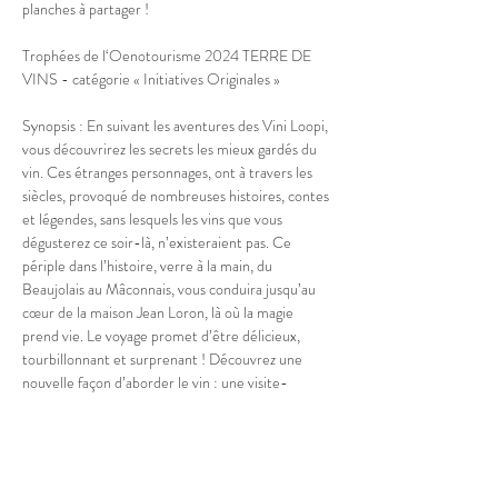
planches à partager !
Trophées de l‘Oenotourisme 2024 TERRE DE 
VINS - catégorie « Initiatives Originales »
Synopsis : En suivant les aventures des Vini Loopi, 
vous découvrirez les secrets les mieux gardés du 
vin. Ces étranges personnages, ont à travers les 
siècles, provoqué de nombreuses histoires, contes 
et légendes, sans lesquels les vins que vous 
dégusterez ce soir-là, n’existeraient pas. Ce 
périple dans l’histoire, verre à la main, du 
Beaujolais au Mâconnais, vous conduira jusqu’au 
cœur de la maison Jean Loron, là où la magie 
prend vie. Le voyage promet d’être délicieux, 
tourbillonnant et surprenant ! Découvrez une 
nouvelle façon d’aborder le vin : une visite-
dégustation en immersion grâce à une troupe de 
théâtre au jeu comique, extravagant et déroutant. 
Une expérience permettant de rendre le 
moment très décontracté lors duquel…