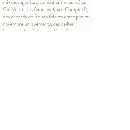
mi-sauvages (croisement entre les mâles
Col Vert et les femelles Khaki Campbell),
des canards de Rouen (élevés entre juin et
novembre uniquement), des
cailles
isabelles
, des
pintades
et bien d’autres…
Chacune de ses volailles fera l’objet d’un
élevage bien précis. Quand les canards
grandissent pendant 5 semaines au chaud,
dans une cabane bien à eux, avant de
sortir gambader le reste de leur vie, les
poulettes et les pintades évoluent dans
différents environnements selon le stade
de leur vie. Il en va de même pour leur
alimentation.
Lire la suite du profil de Pierre
ICI
.