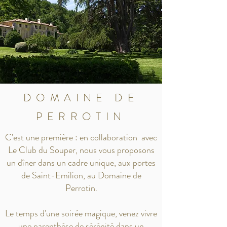
DOMAINE DE
PERROTIN
C'est une première : en collaboration avec
Le Club du Souper, nous vous proposons
un dîner dans un cadre unique, aux portes
de Saint-Emilion, au Domaine de
Perrotin.
Le temps d'une soirée magique, venez vivre
une parenthèse de sérénité dans un